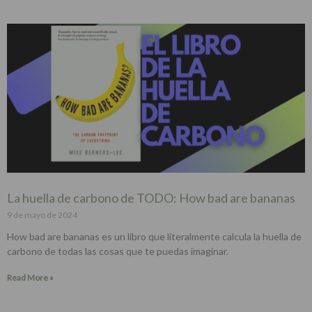
La huella de carbono de TODO: How bad are bananas
9 de mayo de 2024
How bad are bananas es un libro que literalmente calcula la huella de
carbono de todas las cosas que te puedas imaginar.
Read More »