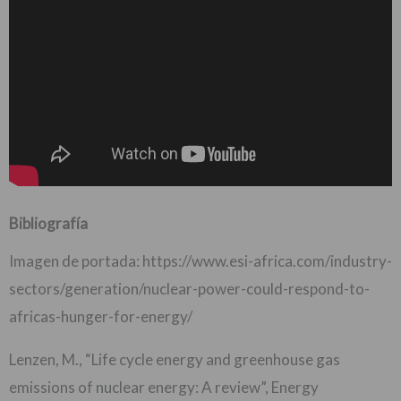
Bibliografía
Imagen de portada: https://www.esi-africa.com/industry-
sectors/generation/nuclear-power-could-respond-to-
africas-hunger-for-energy/
Lenzen, M., “Life cycle energy and greenhouse gas
emissions of nuclear energy: A review”, Energy