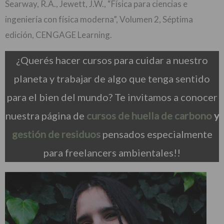
Searway, R.A., Jewett, J.W., “Física para ciencias e
ingeniería con física moderna”, Volumen 2, Séptima
edición, CENGAGE Learning.
¿Querés hacer cursos para cuidar a nuestro
planeta y trabajar de algo que tenga sentido
para el bien del mundo? Te invitamos a conocer
nuestra página de
cursos de huella de carbono
y
gestión de residuos
pensados especialmente
para freelancers ambientales!!