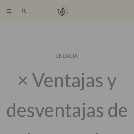
Ir
Buscar
al
contenido
ENERGIA
× Ventajas y
desventajas de