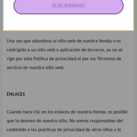
SUSCRIBIRME!
un proveedor de servicios externo, su información puede
quedar sujeta a las leyes de las jurisdicciones en las que se
encuentran ese proveedor de servicios o sus instalaciones.
Una vez que abandona el sitio web de nuestra tienda o es
redirigido a un sitio web o aplicación de terceros, ya no se
rige por esta Política de privacidad ni por los Términos de
servicio de nuestro sitio web.
ENLACES
Cuando hace clic en los enlaces de nuestra tienda, es posible
que lo desvíen de nuestro sitio. No somos responsables del
contenido o las prácticas de privacidad de otros sitios y le