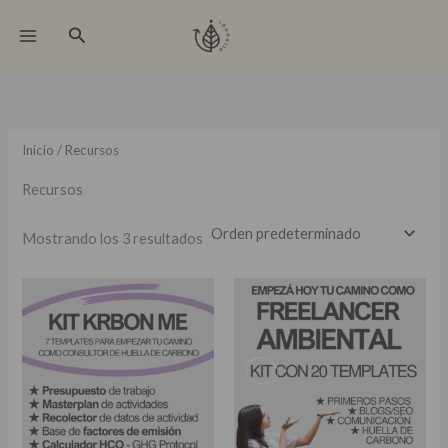
Ir
Buscar
al
contenido
Inicio
/ Recursos
Recursos
Mostrando los 3 resultados