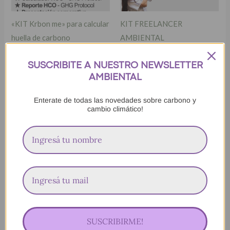
«KIT Krbon me» para calcular
KIT FREELANCER
huella de carbono
AMBIENTAL
$
39.000,00
$
39.000,00
SUSCRIBITE A NUESTRO NEWSLETTER
AMBIENTAL
Enterate de todas las novedades sobre carbono y
cambio climático!
Templates del curso de huella
de carbono 2025
$
99.000,00
SUSCRIBIRME!