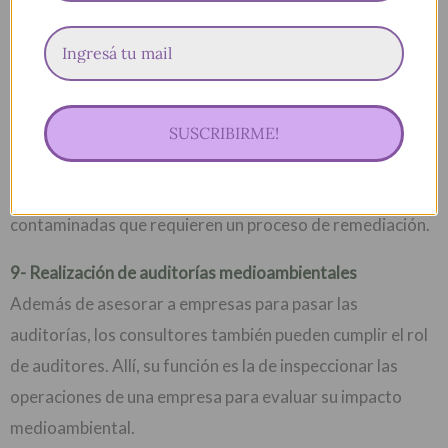
8- Creación de planes de remediación medioambiental
Se trata de un proceso en el que los consultores
medioambientales ayudan a las empresas a
ejecutar
planes de remediacíon de zonas contaminadas.
SUSCRIBIRME!
Esto se aplica para fábricas o industrias que funcionan en
grandes predios y por algún motivo poseen áreas
contaminadas que requieren un proceso de remediación.
9- Realización de auditorías medioambientales
Además de asesorar a empresas para pasar las
auditorías, los consultores también pueden cumplir el rol
de auditores. Allí, su función es la de inspeccionar las
operaciones de una empresa para evaluar su impacto
medioambiental.