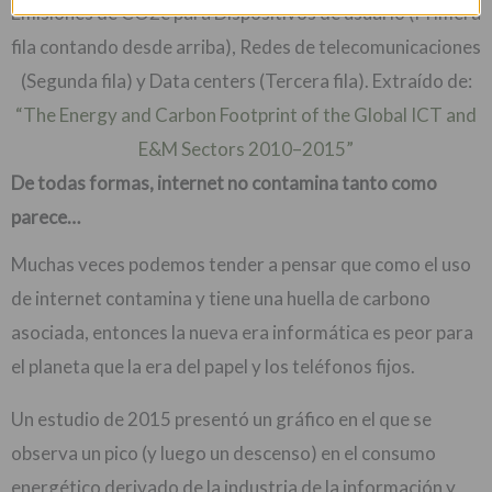
Emisiones de CO2e para Dispositivos de usuario (Primera
fila contando desde arriba), Redes de telecomunicaciones
(Segunda fila) y Data centers (Tercera fila). Extraído de:
“The Energy and Carbon Footprint of the Global ICT and
E&M Sectors 2010–2015”
De todas formas, internet no contamina tanto como
parece…
Muchas veces podemos tender a pensar que como el uso
de internet contamina y tiene una huella de carbono
asociada, entonces la nueva era informática es peor para
el planeta que la era del papel y los teléfonos fijos.
Un estudio de 2015 presentó un gráfico en el que se
observa un pico (y luego un descenso) en el consumo
energético derivado de la industria de la información y