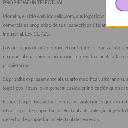
PROPIEDAD INTELECTUAL
Idonella, el sitio web Idonella.com, sus logotipos y todo e
comerciales propiedad de sus respectivos titulares y están 
industrial, Ley 11.723.
Los derechos de autor sobre el contenido, organización, re
en general cualquier información contenida o publicada en 
propietarios.
Se prohíbe expresamente al usuario modificar, alterar o sup
logotipos, fotos, o en general cualquier indicación que se re
Es nuestra política actuar contra las violaciones que en mat
otras leyes de propiedad intelectual aplicables, incluyendo 
derecho de propiedad intelectual de terceros.