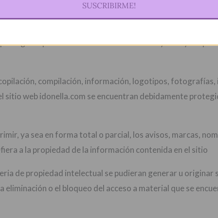
SUSCRIBIRME!
l material que aparece en dicho sitio, son marcas, nombres de
protegidos por los tratados internacionales y las leyes apli
copilación, compilación, información, logotipos, fotografías,
el sitio web idonella.com se encuentran debidamente protegi
rimir, ya sea en forma total o parcial, los avisos, marcas, no
fiera a la propiedad de la información contenida en el sitio
eria de propiedad intelectual se pudieran generar u originar s
la eliminación o el bloqueo del acceso a material que se encuen