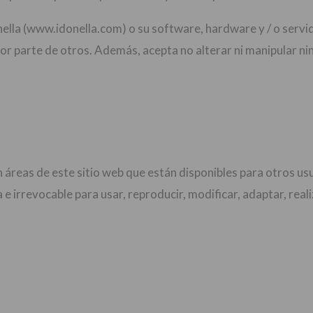
onella (www.idonella.com) o su software, hardware y / o ser
b por parte de otros. Además, acepta no alterar ni manipular 
 áreas de este sitio web que están disponibles para otros u
a e irrevocable para usar, reproducir, modificar, adaptar, rea