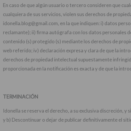
En caso de que algún usuario o tercero consideren que cualq
cualquiera de sus servicios, violen sus derechos de propieda
idonella.blog@gmail.com
, en la que indiquen: i) datos per
reclamante); ii) firma autógrafa con los datos personales del
contenido (s) protegido (s) mediante los derechos de propie
web referido; iv) declaración expresa y clara de que la introd
derechos de propiedad intelectual supuestamente infringido
proporcionada en la notificación es exacta y de que la intro
TERMINACIÓN
Idonella se reserva el derecho, a su exclusiva discreción, y
y b) Descontinuar o dejar de publicar definitivamente el si