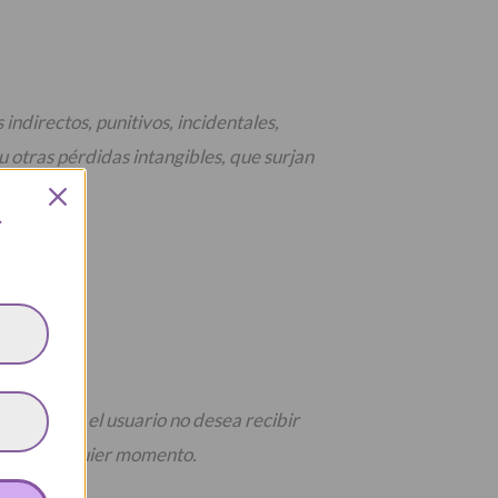
ndirectos, punitivos, incidentales,
u otras pérdidas intangibles, que surjan
L
 sitio. Si el usuario no desea recibir
m
en cualquier momento.