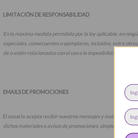
LIMITACIÓN DE RESPONSABILIDAD
En la máxima medida permitida por la ley aplicable, en ningú
especiales, consecuentes o ejemplares, incluidos, entre otros
de o estén relacionadas con el uso o la imposibilidad de utiliza
EMAILS DE PROMOCIONES
El usuario a
cepta recibir nuestros mensajes y materiales de p
dichos materiales o avisos de promociones, simplemente debe