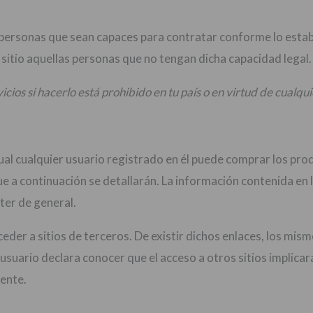
personas que sean capaces para contratar conforme lo estable
l sitio aquellas personas que no tengan dicha capacidad legal.
icios si hacerlo está prohibido en tu país o en virtud de cualqui
 cual cualquier usuario registrado en él puede comprar los pr
e a continuación se detallarán. La información contenida en
ter de general.
cceder a sitios de terceros. De existir dichos enlaces, los m
El usuario declara conocer que el acceso a otros sitios implic
sente.