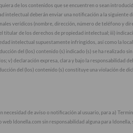
uiera de los contenidos que se encuentren o sean introducido
d intelectual deberán enviar una notificación a la siguiente 
sonales verídicos (nombre, dirección, número de teléfono y di
 titular de los derechos de propiedad intelectual; iii) indicac
dad intelectual supuestamente infringidos, así como la localiz
ucción del (los) contenido (s) indicado (s) se ha realizado sin
s; v) declaración expresa, clara y bajo la responsabilidad de
ducción del (los) contenido (s) constituye una violación de d
 sin necesidad de aviso o notificación al usuario, para a) Term
tio web Idonella.com sin responsabilidad alguna para Idonella,