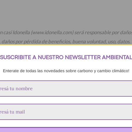
n casi Idonella (www.idonella.com) será responsable por daños i
, daños por pérdida de beneficios, buena voluntad, uso, datos. 
r el servicio
SUSCRIBITE A NUESTRO NEWSLETTER AMBIENTA
Enterate de todas las novedades sobre carbono y cambio climático!
romoción, por correo electrónico que haya sido proporcionado al
 avisar a Idonella a través del email
idonella.blog@gmail.co