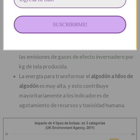
cantidades
suelos cultivables
y utilizan muchísimos
fertilizantes sintéticos nitrogenados
. Los cambios
SUSCRIBIRME!
en el uso del suelo y emisiones generadas por
fertilizantes nitrogenados contribuyen al
indicador GWP. Este indicador es el que cuantifica
las emisiones de
gases de efecto invernadero
por
kg de tela producida.
La energía para transformar el
algodón a hilos de
algodón
es muy alta, y esto contribuye
mayoritariamente a los
indicadores
de
agotamiento de recursos y toxicidad humana.