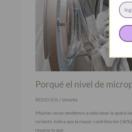
el
agua
está
fuera
de
control
Porqué el nivel de microp
RESIDUOS
/
idonella
Muchas veces tendemos a relacionar la aparición
reciente indica que la mayor contribución (36%) 
resumo lo que