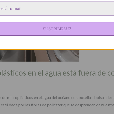
SUSCRIBIRME!
lásticos en el agua está fuera de c
 de microplásticos en el agua del océano con botellas, bolsas de n
está dada por las fibras de poliéster que se desprenden de nuestra