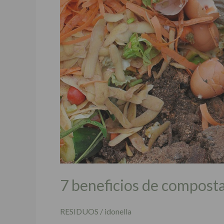
de
compostar
tus
residuos
para
el
ambiente
7 beneficios de composta
RESIDUOS
/
idonella