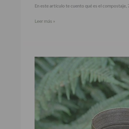
En este artículo te cuento qué es el compostaje,
Leer más »
Desventajas
de
los
plásticos
biodegradables〈
→