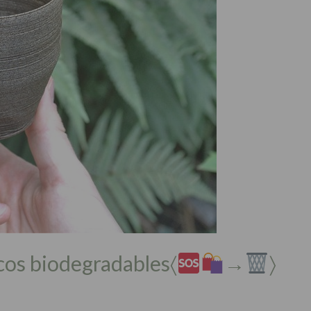
icos biodegradables〈
→
〉