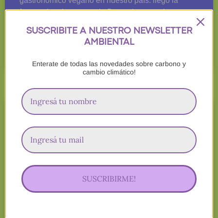
gastronómico vegano en nuestro país: llegó la
famosa hamburguesa de Beyond meat a la
SUSCRIBITE A NUESTRO NEWSLETTER
LEER MÁS »
AMBIENTAL
Enterate de todas las novedades sobre carbono y
27 de diciembre de 2021
cambio climático!
ALIMENTOS
SUSCRIBIRME!