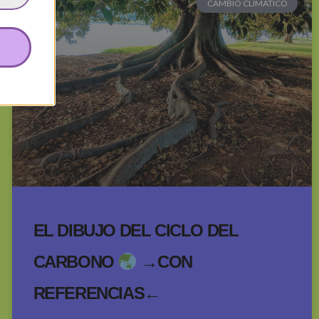
CAMBIO CLIMÁTICO
EL DIBUJO DEL CICLO DEL
CARBONO
→CON
REFERENCIAS←