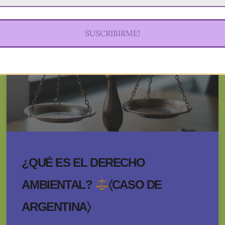
CAMBIO CLIMÁTICO
SUSCRIBIRME!
¿QUÉ ES EL DERECHO
AMBIENTAL?
〈CASO DE
ARGENTINA〉