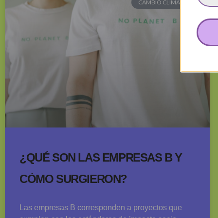
CAMBIO CLIMÁTICO
¿QUÉ SON LAS EMPRESAS B Y
CÓMO SURGIERON?
Las empresas B corresponden a proyectos que