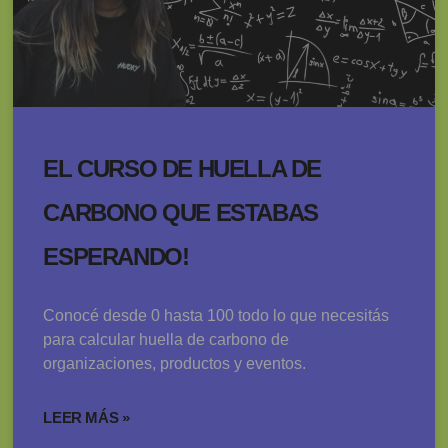
EL CURSO DE HUELLA DE
CARBONO QUE ESTABAS
ESPERANDO!
Conocé desde 0 hasta 100 todo lo que necesitás
para calcular huella de carbono de
organizaciones, productos y eventos.
LEER MÁS »