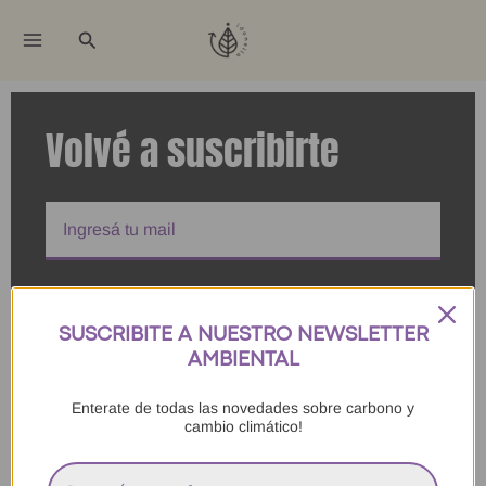
Ir
Buscar
al
contenido
Volvé a suscribirte
Tildá acá si quieres recibir nuestros correos!
SUSCRIBITE A NUESTRO NEWSLETTER
For more information on how we process your data for
marketing communication.
Check our Privacy policy.
AMBIENTAL
Enterate de todas las novedades sobre carbono y
SUSCRIBITE!
cambio climático!