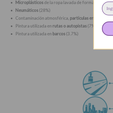
Microplásticos
de la ropa lavada de forma industria
Neumáticos
(28%)
Contaminación atmosférica,
partículas en el aire
que
Pintura utilizada en
rutas o autopistas
(7%)
Pintura utilizada en
barcos
(3.7%)