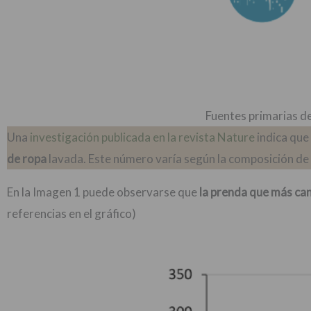
Fuentes primarias d
Una
investigación publicada en la revista Nature
indica que
de ropa
lavada. Este número varía según la composición de 
En la Imagen 1 puede observarse que
la prenda que más can
referencias en el gráfico)