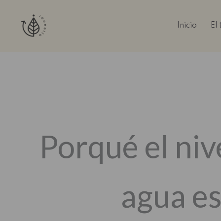
Ir
al
Inicio
El
contenido
Porqué el niv
agua es