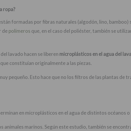
ra ropa?
tán formadas por fibras naturales (algodón, lino, bamboo) 
ir de
polímeros
que, en el caso del poliéster, también se utili
del lavado hacen se liberen
microplásticos en el agua del lav
 que constituían originalmente a las piezas.
 muy pequeño. Esto hace que no los filtros de las plantas de 
rminan en microplásticos en el agua de distintos océanos o
 animales marinos. Según este estudio, también se encontrar