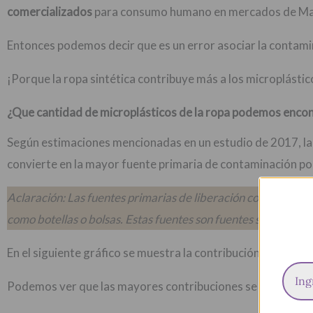
comercializados
para consumo humano en mercados de Maka
Entonces podemos decir que es un error asociar la contami
¡Porque la ropa sintética contribuye más a los microplástic
¿Que cantidad de microplásticos de la ropa podemos encont
Según estimaciones mencionadas en un estudio de 2017, la 
convierte en la mayor fuente primaria de contaminación po
Aclaración: Las fuentes primarias de liberación corresponden 
como botellas o bolsas. Estas fuentes son fuentes secundaria
En el siguiente gráfico se muestra la contribución de distin
Podemos ver que las mayores contribuciones se deben a: