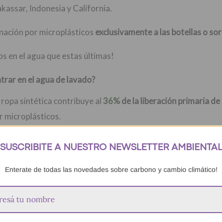
ssar, Indonesia y California.
nación por microplásticos
exclusivamente a las botellas o so
os en el agua que estas últimas!
rar en el agua de lavado?
ropa sintética contribuye al
36%
de la liberación primaria de
r microplásticos.
a productos utilizados por los usuarios. No incluye la liberac
SUSCRIBITE A NUESTRO NEWSLETTER AMBIENTA
s de liberación de microplásticos.
Enterate de todas las novedades sobre carbono y cambio climático!
tas fuentes primarias a la contaminación de los océanos por m