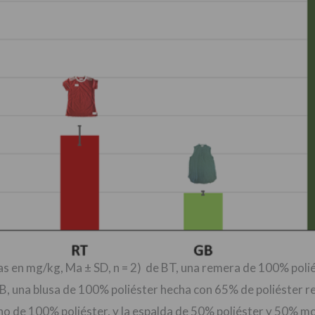
as en mg/kg, Ma ± SD, n = 2) de BT, una remera de 100% polié
B, una blusa de 100% poliéster hecha con 65% de poliéster re
ho de 100% poliéster, y la espalda de 50% poliéster y 50% mo