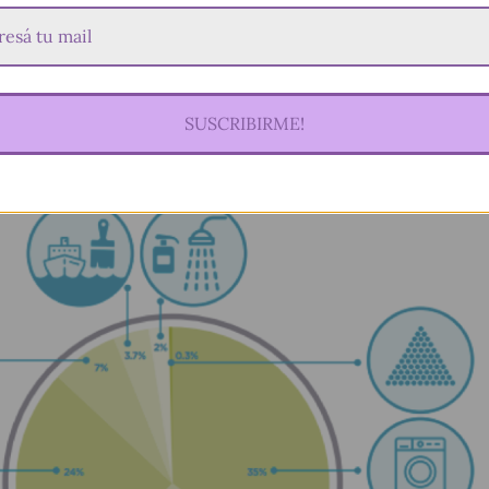
l o doméstica (36%)
 decantan en océanos (24%)
SUSCRIBIRME!