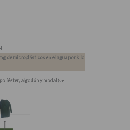
CN
mg de microplásticos en el agua por kilo
 poliéster, algodón y modal
(ver