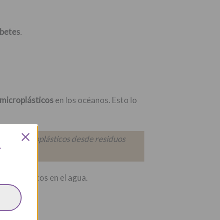
rbetes
.
 microplásticos
en los océanos. Esto lo
ión de microplásticos desde residuos
L
icroplásticos en el agua.