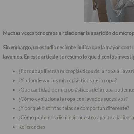
Muchas veces tendemos a relacionar la aparición de micropl
Sin embargo, un
estudio reciente
indica que la mayor contri
lavamos. En este artículo te resumo lo que dicen los invest
¿Porqué se liberan microplásticos de la ropa al lavar
¿Y adonde van los microplásticos de la ropa?
¿Que cantidad de microplásticos de la ropa podemos
¿Cómo evoluciona la ropa con lavados sucesivos?
¿Y porqué distintas telas se comportan diferente?
¿Cómo podemos disminuir nuestro aporte a la libera
Referencias