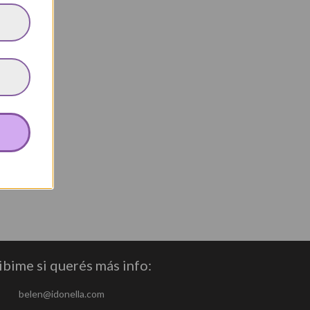
ibime si querés más info:
belen@idonella.com