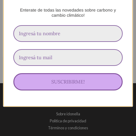
Enterate de todas las novedades sobre carbono y
Calculadoras de huella de
Curso para ser freelancer
cambio climático!
carbono
ambiental
$
99.000,00
$
79.000,00
SUSCRIBIRME!
Información
Sobre idonella
Política de privacidad
Términos y condiciones