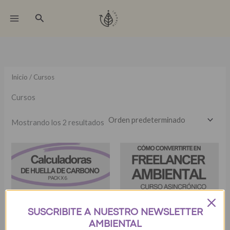
Ir
Buscar
al
contenido
Inicio
/ Cursos
Cursos
Mostrando los 2 resultados
SUSCRIBITE A NUESTRO NEWSLETTER
AMBIENTAL