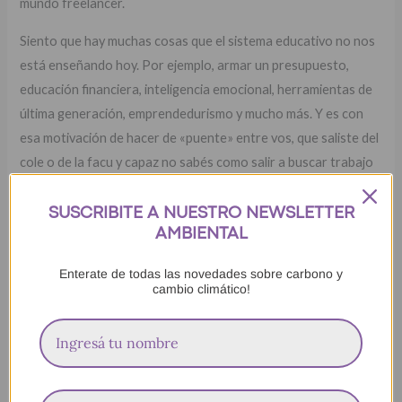
mundo freelancer.
Siento que hay muchas cosas que el sistema educativo no nos
está enseñando hoy. Por ejemplo, armar un presupuesto,
educación financiera, inteligencia emocional, herramientas de
última generación, emprendedurismo y mucho más. Y es con
esa motivación de hacer de «puente» entre vos, que saliste del
cole o de la facu y capaz no sabés como salir a buscar trabajo
como freelancer, y esos clientes que se mueren por tener
dentro de su proyecto a alguien como vos, que diseñé este
SUSCRIBITE A NUESTRO NEWSLETTER
curso.
AMBIENTAL
En este curso para ser freelancer no solamente van a poder
Enterate de todas las novedades sobre carbono y
cambio climático!
estar de forma sincrónica, en vivo, streaming, charlando y
escuchando las clases, sino que también preparé un serie de
+17 templates que se van a llevar al finalizar el curso.
Estos templates para arrancar tu vida freelancer incluyen: