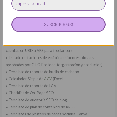
▸ Template de presupuesto para freelancers
▸ Template de masterplan de proyectos
▸ Template de carta de presentación fiverr/upwork
▸ Presupuesto ejemplo de cálculo de
huella de carbono
SUSCRIBIRME!
▸ Calculador Simple de huella de carbono organizacional
(Excel)
▸ Listado de plataformas y procesos para extraer dinero de
cuentas en USD a ARS para freelancers
▸ Listado de factores de emisión de fuentes oficiales
aprobadas por GHG Protocol (organizacion y productos)
▸ Template de reporte de huella de carbono
▸ Calculador Simple de
ACV
(Excel)
▸ Template de reporte de LCA
▸ Checklist de On-Page SEO
▸ Template de auditoría SEO de blog
▸ Template de plan de contenido de RRSS
▸ Templates de posteos de redes sociales Canva