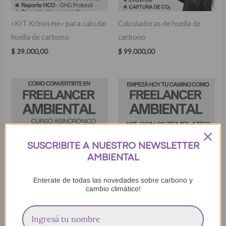
«KIT Krbon me» para calcular
Calculadoras de huella de
huella de carbono
carbono
$
39.000,00
$
99.000,00
SUSCRIBITE A NUESTRO NEWSLETTER
AMBIENTAL
Enterate de todas las novedades sobre carbono y
Curso para ser freelancer
KIT FREELANCER
cambio climático!
ambiental
AMBIENTAL
$
79.000,00
$
39.000,00