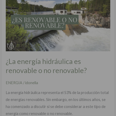
energía
hidráulica
es
renovable
o
no
renovable?
¿La energía hidráulica es
renovable o no renovable?
ENERGIA
/
idonella
La energía hidráulica representa el 53% de la producción total
de energías renovables. Sin embargo, en los últimos años, se
ha comenzado a discutir si se debe considerar a este tipo de
energía como renovable o no renovable.