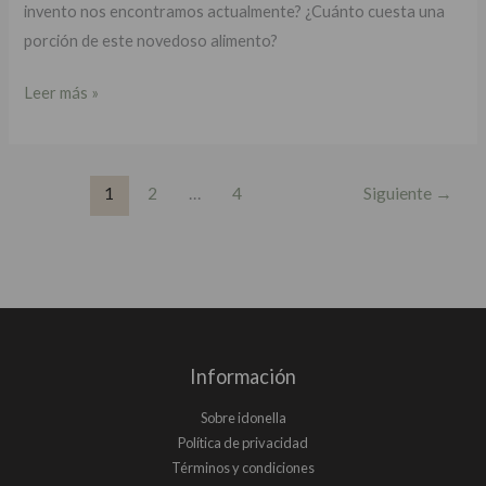
invento nos encontramos actualmente? ¿Cuánto cuesta una
porción de este novedoso alimento?
Leer más »
1
2
…
4
Siguiente
→
Información
Sobre idonella
Política de privacidad
Términos y condiciones