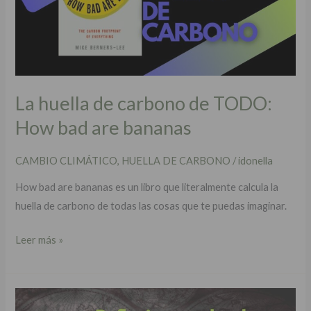
de
TODO:
How
bad
are
bananas
La huella de carbono de TODO:
How bad are bananas
CAMBIO CLIMÁTICO
,
HUELLA DE CARBONO
/
idonella
How bad are bananas es un libro que literalmente calcula la
huella de carbono de todas las cosas que te puedas imaginar.
Leer más »
Los