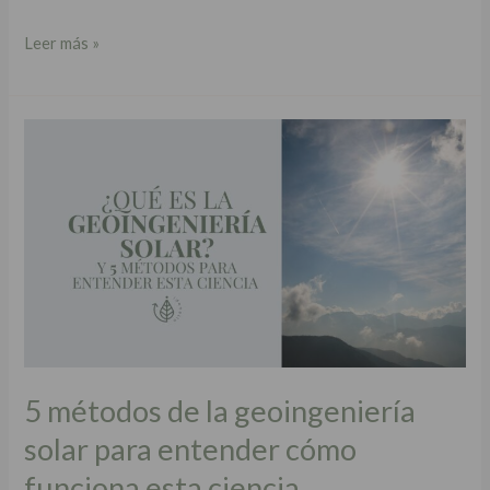
Leer más »
5
métodos
de
la
geoingeniería
solar
para
entender
cómo
funciona
5 métodos de la geoingeniería
esta
solar para entender cómo
ciencia
funciona esta ciencia