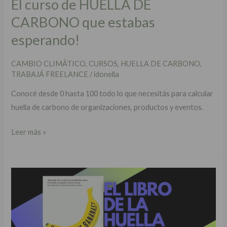
El curso de HUELLA DE
CARBONO que estabas
esperando!
CAMBIO CLIMÁTICO
,
CURSOS
,
HUELLA DE CARBONO
,
TRABAJÁ FREELANCE
/
idonella
Conocé desde 0 hasta 100 todo lo que necesitás para calcular
huella de carbono de organizaciones, productos y eventos.
Leer más »
La
huella
de
carbono