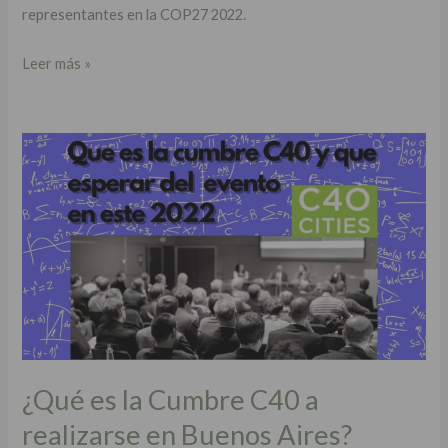
representantes en la COP27 2022.
Leer más »
¿Qué
es
la
Cumbre
C40
a
realizarse
en
Buenos
Aires?
¿Qué es la Cumbre C40 a
realizarse en Buenos Aires?