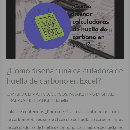
diseñar
una
calculadora
de
huella
de
carbono
en
Excel?
¿Cómo diseñar una calculadora de
huella de carbono en Excel?
CAMBIO CLIMÁTICO
,
CURSOS
,
MARKETING DIGITAL
,
TRABAJÁ FREELANCE
/
idonella
Tabla de contenidos ¿Para qué sirve una calculadora de huella
de carbono? Bases sobre el cálculo de huella de carbono Tipos
de calculadoras de huella de carbono Calculadora de huella de