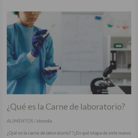
¿Qué
es
la
Carne
de
laboratorio?
¿Qué es la Carne de laboratorio?
ALIMENTOS
/
idonella
¿Qué es la carne de laboratorio? ?¿En qué etapa de este nuevo