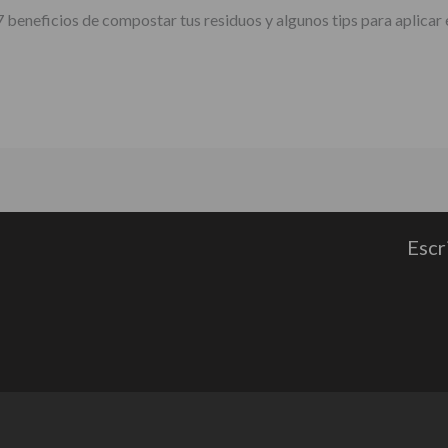
 7 beneficios de compostar tus residuos y algunos tips para aplicar
Escr