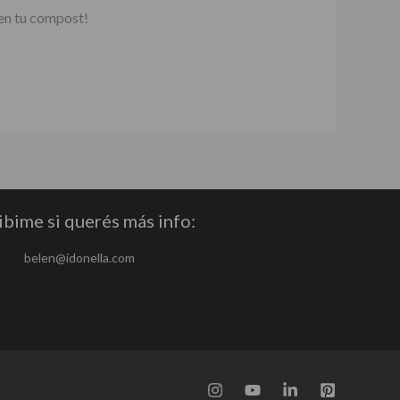
 en tu compost!
ibime si querés más info:
belen@idonella.com