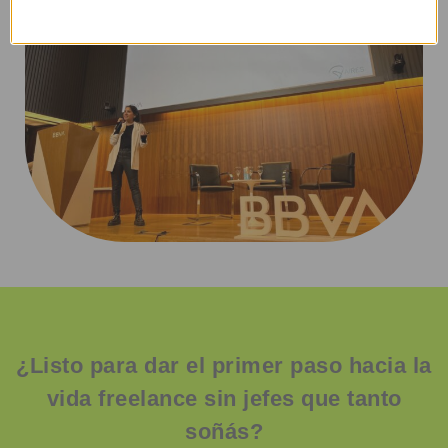
¿Listo para dar el primer paso hacia la
vida freelance sin jefes que tanto
soñás
?