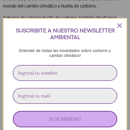
mundo del cambio climático y huella de carbono.
Además de calcular huella de carbono, también diseñamos
planes de mitigación de emisiones para organizaciones y
SUSCRIBITE A NUESTRO NEWSLETTER
estrategias de compensación.
AMBIENTAL
En estos cursos para freelancers ambientales te voy a compartir
Enterate de todas las novedades sobre carbono y
TODA mi experiencia dentro del mundo freelance, usando casos
cambio climático!
reales de trabajos que hice, errores que cometí, y casos de éxito
con clientes que vuelven a contactarme cada año para
acompañarlos en su camino de comunicación o gestión de
impacto ambiental.
Espero poder ayudarte a dar tus primeros pasos en este camino
tan hermoso de la vida freelance!
SUSCRIBIRME!