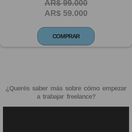
AR$ 99.000
AR$ 59
.000
COMPRAR
¿Querés saber más sobre cómo empezar
a trabajar freelance?