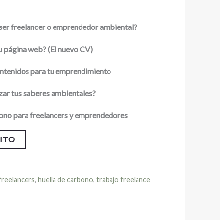
a ser freelancer o emprendedor ambiental?
u página web? (El nuevo CV)
ontenidos para tu emprendimiento
zar tus saberes ambientales?
bono para freelancers y emprendedores
RITO
freelancers
,
huella de carbono
,
trabajo freelance