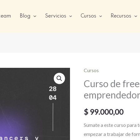
 team
Blog
Servicios
Cursos
Recursos
Cursos
Curso
Curso de free
de
freelancers
emprendedor
y
emprendedores
$
99.000,00
ambientales
Sumate a este curso para t
cantidad
empezar a trabajar de for