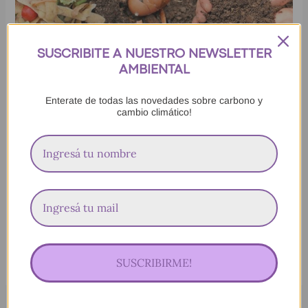
residuos
para
el
SUSCRIBITE A NUESTRO NEWSLETTER
ambiente
AMBIENTAL
7 beneficios de compostar tus
Enterate de todas las novedades sobre carbono y
cambio climático!
residuos para el ambiente
RESIDUOS
/
idonella
En este artículo te cuento qué es el compostaje, 7 beneficios
de compostar tus residuos y algunos tips para aplicar en tu
compost!
Leer más »
SUSCRIBIRME!